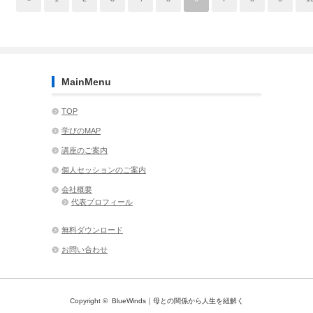
MainMenu
TOP
学びのMAP
講座のご案内
個人セッションのご案内
会社概要
代表プロフィール
無料ダウンロード
お問い合わせ
Copyright ©
BlueWinds｜母との関係から人生を紐解く