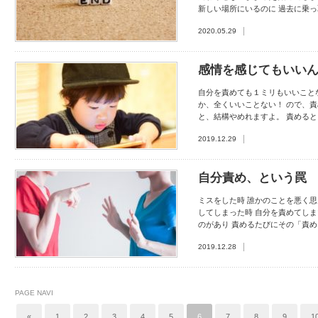
新しい場所にいるのに 過去に乗
2020.05.29
感情を感じてもいい
自分を責めても１ミリもいいことな
か、全くいいことない！ ので、
と、結構やめれますよ。 責めると
2019.12.29
自分責め、という罠
ミスをした時 誰かのことを悪く思
してしまった時 自分を責めてしま
のがあり 責めるたびにその「責
2019.12.28
PAGE NAVI
«
1
2
3
4
5
6
7
8
9
1