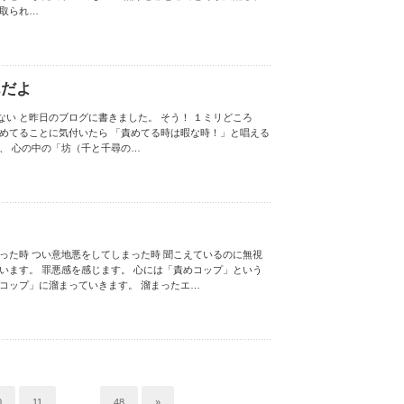
っ取られ…
んだよ
い と昨日のブログに書きました。 そう！ １ミリどころ
責めてることに気付いたら 「責めてる時は暇な時！」と唱える
、 心の中の「坊（千と千尋の…
った時 つい意地悪をしてしまった時 聞こえているのに無視
います。 罪悪感を感じます。 心には「責めコップ」という
めコップ」に溜まっていきます。 溜まったエ…
0
11
…
48
»