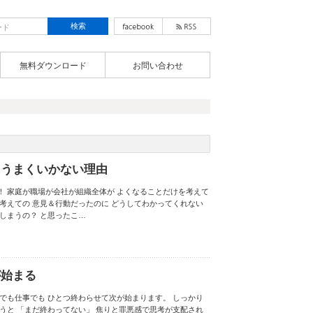
無料ダウンロード
お問い合わせ
にうまくいかない理由
！ 家庭が職場が会社が組織全体が よくなることだけを考えて
考えての 意見＆行動だったのに どうしてわかってくれない
しまうの？ と思ったこ…
が始まる
でも仕事でも ひとつ終わらせて次が始まります。 しっかり
うと 「まだ終わってない」 焦りと罪悪感で思考が支配され