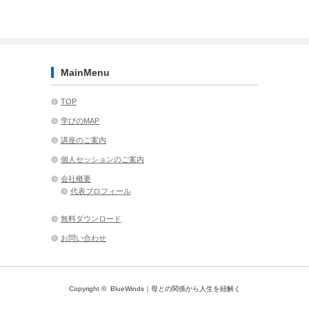
MainMenu
TOP
学びのMAP
講座のご案内
個人セッションのご案内
会社概要
代表プロフィール
無料ダウンロード
お問い合わせ
Copyright ©
BlueWinds｜母との関係から人生を紐解く