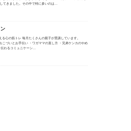
きました。 ​ ​ その中で特に多いのは…
マン
える心の筋トレ 毎月たくさんの親子が受講しています。
shisyunki ・おこづいとお手伝い ・ワガママの直し方 ・兄弟ケンカのやめ
・伝わるコミュニケーシ…