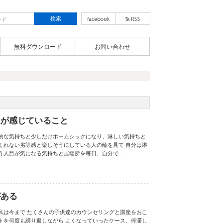
無料ダウンロード
お問い合わせ
達が感じていること
的な気持ちと​ 少しだけホームシックになり、淋しい気持ちと​
れない劣等感と​ 楽しそうにしている人の輪を見て 自分は淋
人目が気になる気持ちと ​ 居場所を毎日、自分で…
がある
​ 私は今まで たくさんの子供達のカウンセリングと講座をおこ
テストを何度も繰り返しながら よくなっていったケース、停滞し