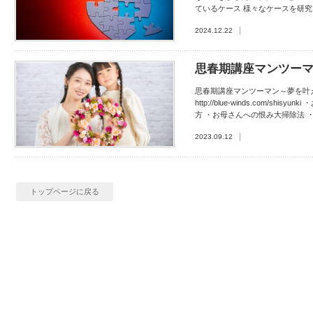
ているケース 様々なケースを研究して
2024.12.22
思春期講座マンツー
思春期講座マンツーマン～夢を叶
http://blue-winds.com/
方 ・お母さんへの恨み大掃除法 
2023.09.12
トップページに戻る