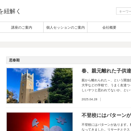
生を紐解く
講座のご案内
個人セッションのご案内
会社概要
思春期
春、親元離れた子供
​ 親から離れられた～、という開放
大学などの学校で、うまく友達つく
しいヤツと思われてないか、という
2025.04.28
不登校にはパターン
不登校にはパターンがあります。 
なってきました。 ​ リサーチと