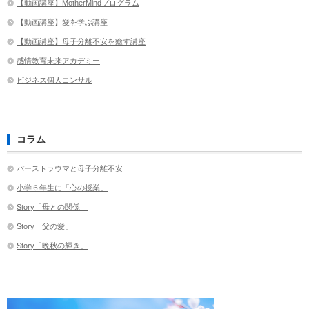
【動画講座】MotherMindプログラム
【動画講座】愛を学ぶ講座
【動画講座】母子分離不安を癒す講座
感情教育未来アカデミー
ビジネス個人コンサル
コラム
バーストラウマと母子分離不安
小学６年生に「心の授業」
Story「母との関係」
Story「父の愛」
Story「晩秋の輝き」