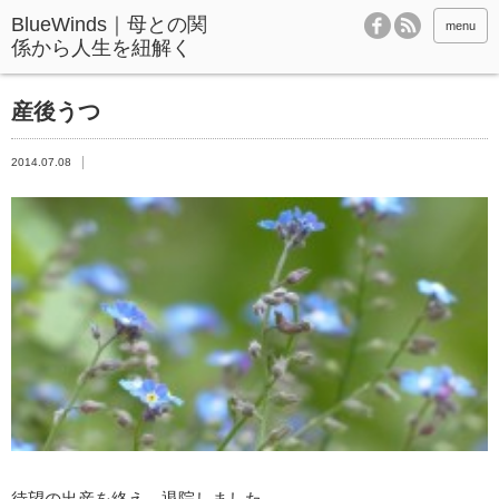
BlueWinds｜母との関
menu
係から人生を紐解く
産後うつ
2014.07.08
待望の出産を終え、退院しました。