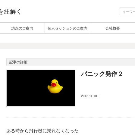
生を紐解く
講座のご案内
個人セッションのご案内
会社概要
記事の詳細
パニック発作２
2013.11.10
ある時から飛行機に乗れなくなった