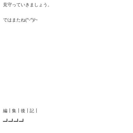
見守っていきましょう。
ではまたね(^-^)/~
編┃集┃後┃記┃
━┛━┛━┛━┛