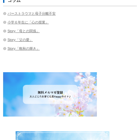
コラム
バーストラウマと母子分離不安
小学６年生に「心の授業」
Story「母との関係」
Story「父の愛」
Story「晩秋の輝き」