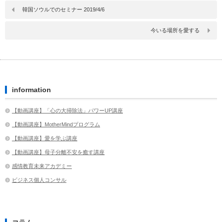
韓国ソウルでのセミナー 2019/4/6
今いる場所を愛する
information
【動画講座】「心の大掃除法」パワーUP講座
【動画講座】MotherMindプログラム
【動画講座】愛を学ぶ講座
【動画講座】母子分離不安を癒す講座
感情教育未来アカデミー
ビジネス個人コンサル