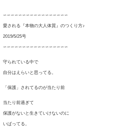
∽∽∽∽∽∽∽∽∽∽∽∽∽∽∽∽∽
愛される『本物の大人体質』のつくり方♪
2019/5/25号
∽∽∽∽∽∽∽∽∽∽∽∽∽∽∽∽∽
守られている中で
自分はえらいと思ってる。
「保護」されてるのが当たり前
当たり前過ぎて
保護がないと生きていけないのに
いばってる。