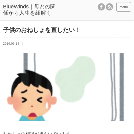
BlueWinds｜母との関
menu
係から人生を紐解く
子供のおねしょを直したい！
2019.06.14
おねしょの相談が相次いでいます。