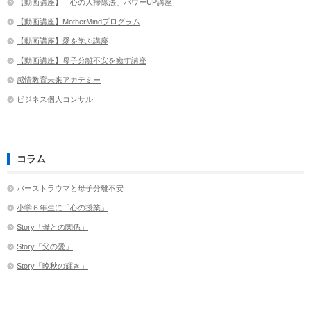
【動画講座】「心の大掃除法」パワーUP講座
【動画講座】MotherMindプログラム
【動画講座】愛を学ぶ講座
【動画講座】母子分離不安を癒す講座
感情教育未来アカデミー
ビジネス個人コンサル
コラム
バーストラウマと母子分離不安
小学６年生に「心の授業」
Story「母との関係」
Story「父の愛」
Story「晩秋の輝き」