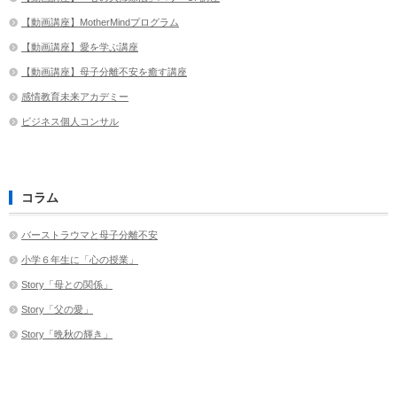
【動画講座】MotherMindプログラム
【動画講座】愛を学ぶ講座
【動画講座】母子分離不安を癒す講座
感情教育未来アカデミー
ビジネス個人コンサル
コラム
バーストラウマと母子分離不安
小学６年生に「心の授業」
Story「母との関係」
Story「父の愛」
Story「晩秋の輝き」