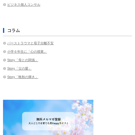
ビジネス個人コンサル
コラム
バーストラウマと母子分離不安
小学６年生に「心の授業」
Story「母との関係」
Story「父の愛」
Story「晩秋の輝き」