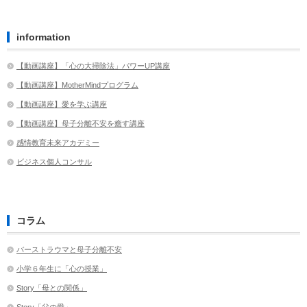
information
【動画講座】「心の大掃除法」パワーUP講座
【動画講座】MotherMindプログラム
【動画講座】愛を学ぶ講座
【動画講座】母子分離不安を癒す講座
感情教育未来アカデミー
ビジネス個人コンサル
コラム
バーストラウマと母子分離不安
小学６年生に「心の授業」
Story「母との関係」
Story「父の愛」