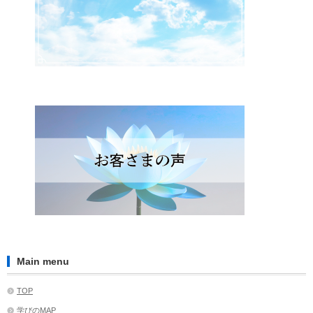
Main menu
TOP
学びのMAP