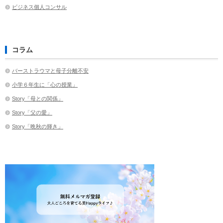
ビジネス個人コンサル
コラム
バーストラウマと母子分離不安
小学６年生に「心の授業」
Story「母との関係」
Story「父の愛」
Story「晩秋の輝き」