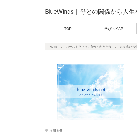
BlueWinds｜母との関係から人
TOP
学びのMAP
Home
バーストラウマ
,
自分と向き合う
みな母から
お知らせ