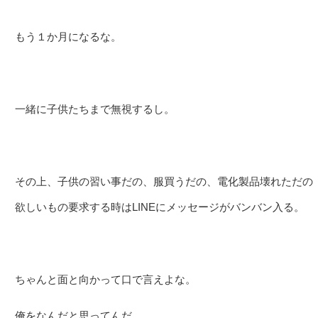
もう１か月になるな。
一緒に子供たちまで無視するし。
その上、子供の習い事だの、服買うだの、電化製品壊れただの
欲しいもの要求する時はLINEにメッセージがバンバン入る。
ちゃんと面と向かって口で言えよな。
俺をなんだと思ってんだ。