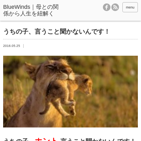
BlueWinds｜母との関
menu
係から人生を紐解く
うちの子、言うこと聞かないんです！
2016.05.25
ホント