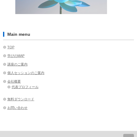
Main menu
TOP
学びのMAP
講座のご案内
個人セッションのご案内
会社概要
代表プロフィール
無料ダウンロード
お問い合わせ
ペ