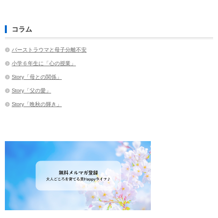
コラム
バーストラウマと母子分離不安
小学６年生に「心の授業」
Story「母との関係」
Story「父の愛」
Story「晩秋の輝き」