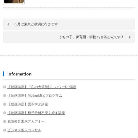
６月は東京と横浜に行きます
うちの子、保育園・学校 行き渋るんです！
information
【動画講座】「心の大掃除法」パワーUP講座
【動画講座】MotherMindプログラム
【動画講座】愛を学ぶ講座
【動画講座】母子分離不安を癒す講座
感情教育未来アカデミー
ビジネス個人コンサル