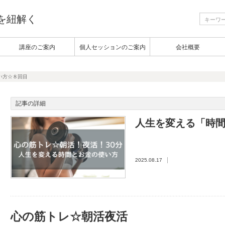
生を紐解く
講座のご案内
個人セッションのご案内
会社概要
い方☆８回目
記事の詳細
人生を変える「時
2025.08.17
心の筋トレ☆朝活夜活