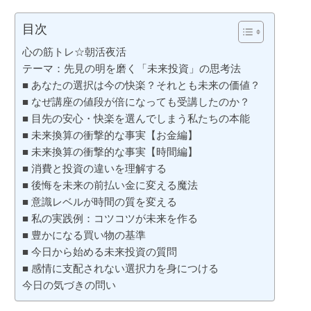
目次
心の筋トレ☆朝活夜活
テーマ：先見の明を磨く「未来投資」の思考法
■ あなたの選択は今の快楽？それとも未来の価値？
■ なぜ講座の値段が倍になっても受講したのか？
■ 目先の安心・快楽を選んでしまう私たちの本能
■ 未来換算の衝撃的な事実【お金編】
■ 未来換算の衝撃的な事実【時間編】
■ 消費と投資の違いを理解する
■ 後悔を未来の前払い金に変える魔法
■ 意識レベルが時間の質を変える
■ 私の実践例：コツコツが未来を作る
■ 豊かになる買い物の基準
■ 今日から始める未来投資の質問
■ 感情に支配されない選択力を身につける
今日の気づきの問い