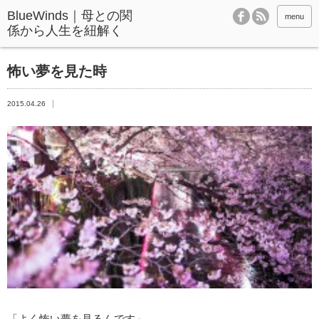
BlueWinds｜母との関
menu
係から人生を紐解く
怖い夢を見た時
2015.04.26
「よく怖い夢を見るんです」