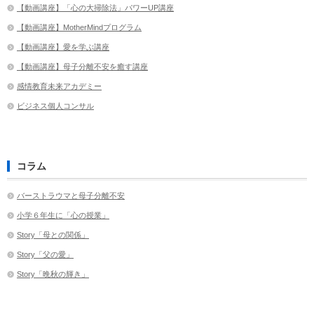
【動画講座】「心の大掃除法」パワーUP講座
【動画講座】MotherMindプログラム
【動画講座】愛を学ぶ講座
【動画講座】母子分離不安を癒す講座
感情教育未来アカデミー
ビジネス個人コンサル
コラム
バーストラウマと母子分離不安
小学６年生に「心の授業」
Story「母との関係」
Story「父の愛」
Story「晩秋の輝き」