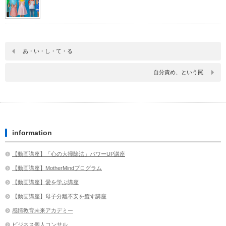
あ・い・し・て・る
自分責め、という罠
information
【動画講座】「心の大掃除法」パワーUP講座
【動画講座】MotherMindプログラム
【動画講座】愛を学ぶ講座
【動画講座】母子分離不安を癒す講座
感情教育未来アカデミー
ビジネス個人コンサル