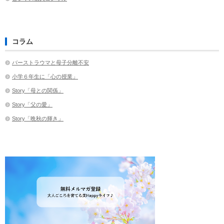
コラム
バーストラウマと母子分離不安
小学６年生に「心の授業」
Story「母との関係」
Story「父の愛」
Story「晩秋の輝き」