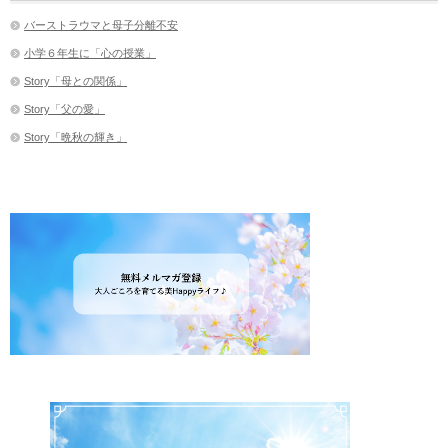
バーストラウマと母子分離不安
小学６年生に「心の授業」
Story「母との関係」
Story「父の愛」
Story「晩秋の輝き」